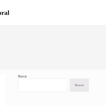
oral
Buscar
Sidebar
Buscar