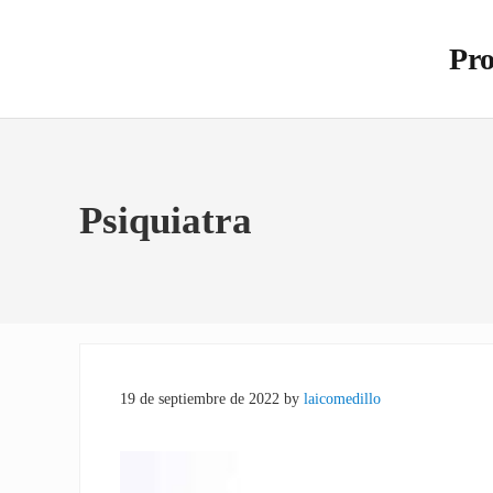
Saltar al contenido principal
Skip to site footer
Pro
Otro s
Psiquiatra
19 de septiembre de 2022
by
laicomedillo