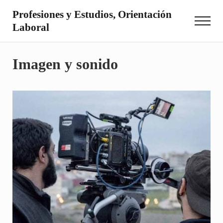
Saltar al contenido principal
Skip to site footer
Profesiones y Estudios, Orientación
Menu
Laboral
Otro sitio realizado con WordPress
Imagen y sonido