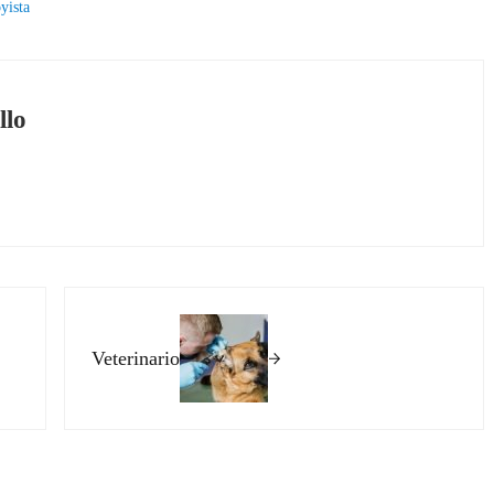
yista
llo
Siguiente entrada:
Veterinario