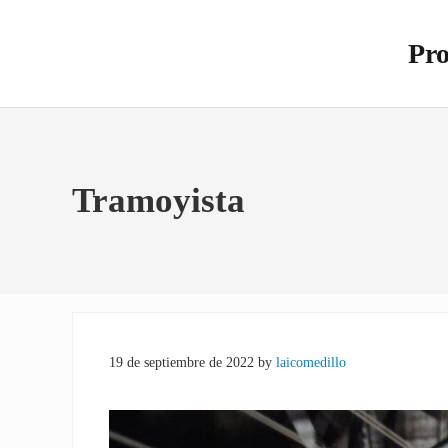
Saltar al contenido principal
Skip to site footer
Pro
Otro s
Tramoyista
19 de septiembre de 2022
by
laicomedillo