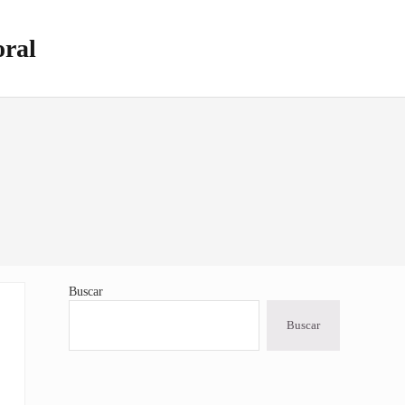
oral
Buscar
Sidebar
Buscar