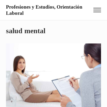
Saltar al contenido principal
Skip to site footer
Profesiones y Estudios, Orientación
Menu
Laboral
Otro sitio realizado con WordPress
salud mental