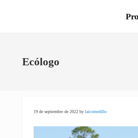
Saltar al contenido principal
Skip to site footer
Pro
Otro s
Ecólogo
19 de septiembre de 2022
by
laicomedillo