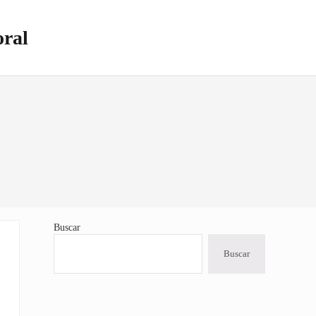
oral
Buscar
Sidebar
Buscar