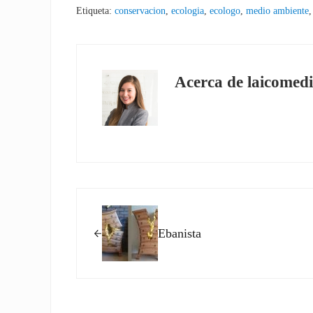
Etiqueta:
conservacion
,
ecologia
,
ecologo
,
medio ambiente
Acerca de
laicomedi
Entrada anterior:
Ebanista