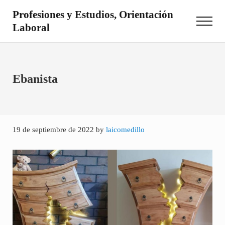
Saltar al contenido principal
Skip to site footer
Profesiones y Estudios, Orientación
Menu
Laboral
Otro sitio realizado con WordPress
Ebanista
19 de septiembre de 2022
by
laicomedillo