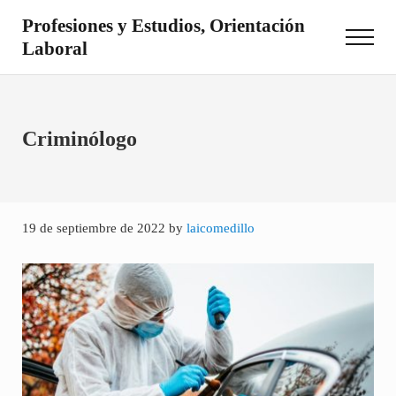
Saltar al contenido principal
Skip to site footer
Profesiones y Estudios, Orientación
Menu
Laboral
Otro sitio realizado con WordPress
Criminólogo
19 de septiembre de 2022
by
laicomedillo