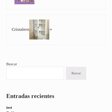
Siguiente entrada:
Cristalero
Sidebar
Buscar
Buscar
Entradas recientes
test