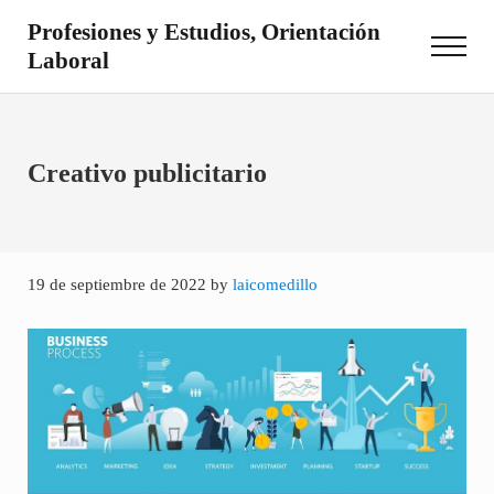
Saltar al contenido principal
Skip to site footer
Profesiones y Estudios, Orientación
Menu
Laboral
Otro sitio realizado con WordPress
Creativo publicitario
19 de septiembre de 2022
by
laicomedillo