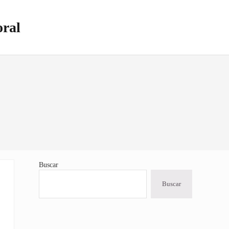
oral
Buscar
Sidebar
Buscar