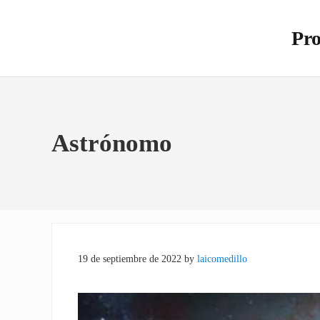
Saltar al contenido principal
Skip to site footer
Pro
Otro s
Astrónomo
19 de septiembre de 2022
by
laicomedillo