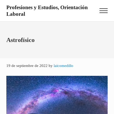
Saltar al contenido principal
Skip to site footer
Profesiones y Estudios, Orientación
Menu
Laboral
Otro sitio realizado con WordPress
Astrofísico
19 de septiembre de 2022
by
laicomedillo