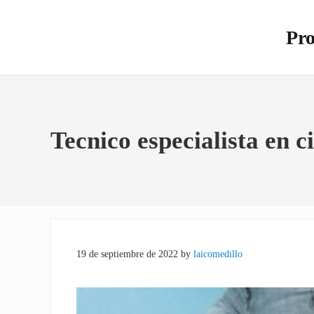
Saltar al contenido principal
Skip to site footer
Pro
Otro s
Tecnico especialista en 
19 de septiembre de 2022
by
laicomedillo