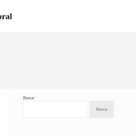
oral
Buscar
Sidebar
Buscar