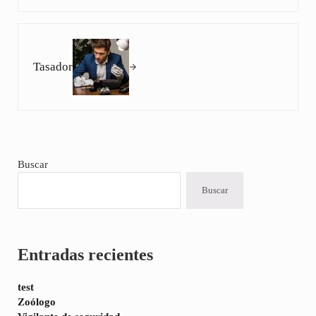
Siguiente entrada:
Tasador
Sidebar
Buscar
Buscar
Entradas recientes
test
Zoólogo