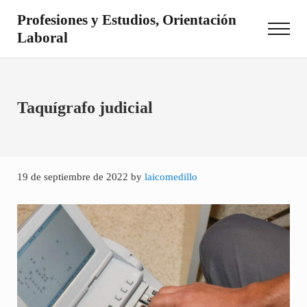
Saltar al contenido principal
Skip to site footer
Profesiones y Estudios, Orientación
Menu
Laboral
Otro sitio realizado con WordPress
Taquígrafo judicial
19 de septiembre de 2022
by
laicomedillo