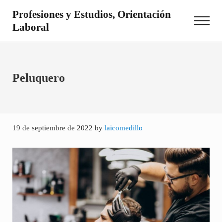
Saltar al contenido principal
Skip to site footer
Profesiones y Estudios, Orientación
Menu
Laboral
Otro sitio realizado con WordPress
Peluquero
19 de septiembre de 2022
by
laicomedillo