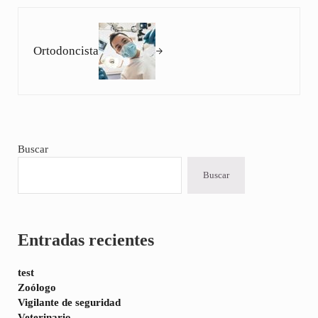
Siguiente entrada:
Ortodoncista
Sidebar
Buscar
Buscar
Entradas recientes
test
Zoólogo
Vigilante de seguridad
Veterinario