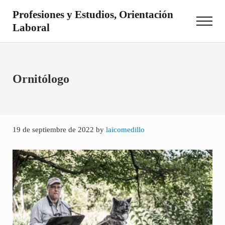
Saltar al contenido principal
Skip to site footer
Profesiones y Estudios, Orientación
Menu
Laboral
Otro sitio realizado con WordPress
Ornitólogo
19 de septiembre de 2022
by
laicomedillo