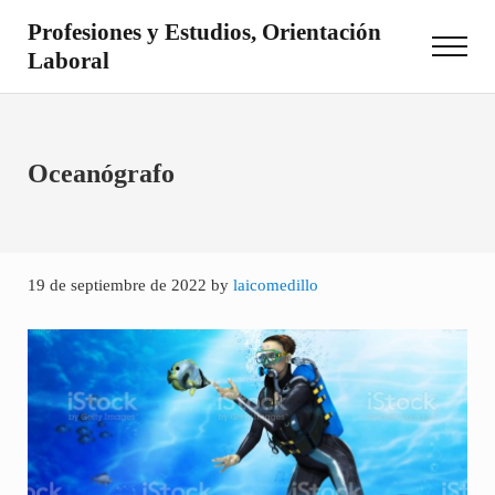
Saltar al contenido principal
Skip to site footer
Profesiones y Estudios, Orientación
Menu
Laboral
Otro sitio realizado con WordPress
Oceanógrafo
19 de septiembre de 2022
by
laicomedillo