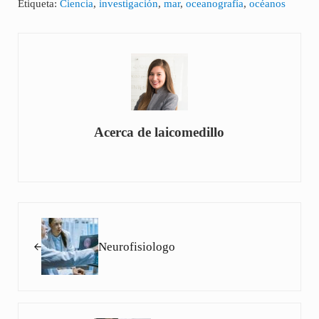
Etiqueta:
Ciencia
,
investigación
,
mar
,
oceanografía
,
océanos
Acerca de
laicomedillo
Entrada anterior:
Neurofisiologo
Siguiente entrada: