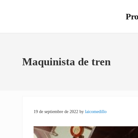
Saltar al contenido principal
Skip to site footer
Pro
Otro s
Maquinista de tren
19 de septiembre de 2022
by
laicomedillo