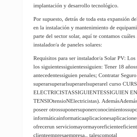
implantación y desarrollo tecnológico.
Por supuesto, detrás de toda esta expansión d
en la instalación y mantenimiento de equipamie
parte del sector solar, aquí te contamos cuáles
instalador/a de paneles solares:
Requisitos para ser instalador/a Solar PV: Los
los siguientessiguientessiguien: Tener 18 años
antecedentessiguien penales; Contratar Seguro
superarsuperarlsuperarelsuperarel cur
ELECTRICISTASSIGUIENTESSIGUIEN E
TENSIOtensioNElectricistas). AdemásAdemássu
poseer otrossuponersuponerconocimientossupon
informáticainformaticaaplicacionesaplicacione
ofrecerun serviciomayormayoreficienteeficient
clienteempresaempresa., talescomotal