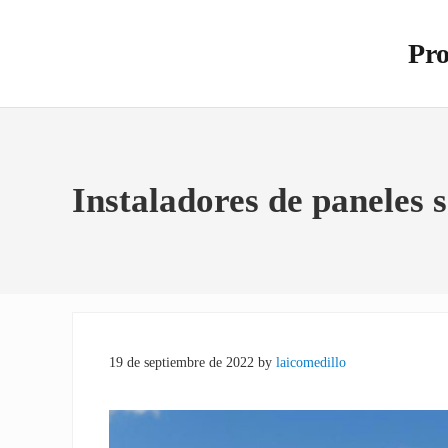
Saltar al contenido principal
Skip to site footer
Pro
Otro s
Instaladores de paneles s
19 de septiembre de 2022
by
laicomedillo