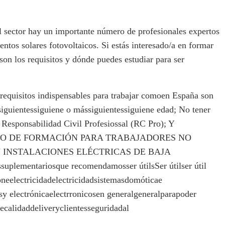
el sector hay un importante número de profesionales expertos
ntos solares fotovoltaicos. Si estás interesado/a en formar
 son los requisitos y dónde puedes estudiar para ser
 requisitos indispensables para trabajar comoen España son
siguientessiguiene o mássiguientessiguiene edad; No tener
 Responsabilidad Civil Profesiossal (RC Pro); Y
so CURSO DE FORMACIÓN PARA TRABAJADORES NO
N INSTALACIONES ELÉCTRICAS DE BAJA
plementariosque recomendamosser útilsSer útilser útil
eelectricidadelectricidadsistemasdomóticae
sy electrónicaelectrronicosen generalgeneralparapoder
ecalidaddeliveryclientesseguridadal