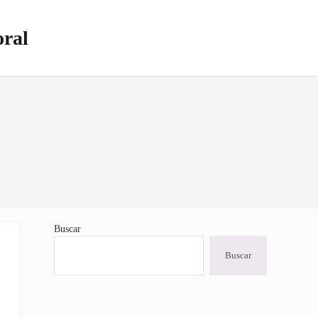
oral
Buscar
Sidebar
Buscar