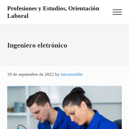
Saltar al contenido principal
Skip to site footer
Profesiones y Estudios, Orientación
Menu
Laboral
Otro sitio realizado con WordPress
Ingeniero eletrónico
19 de septiembre de 2022
by
laicomedillo