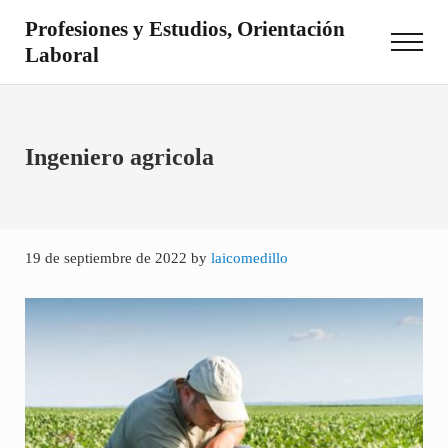
Saltar al contenido principal
Skip to site footer
Profesiones y Estudios, Orientación
Menu
Laboral
Otro sitio realizado con WordPress
Ingeniero agricola
19 de septiembre de 2022
by
laicomedillo