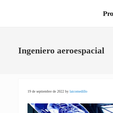
Saltar al contenido principal
Skip to site footer
Pro
Otro s
Ingeniero aeroespacial
19 de septiembre de 2022
by
laicomedillo