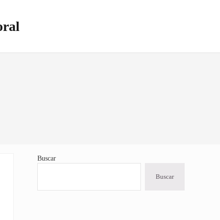
oral
Buscar
Sidebar
Buscar