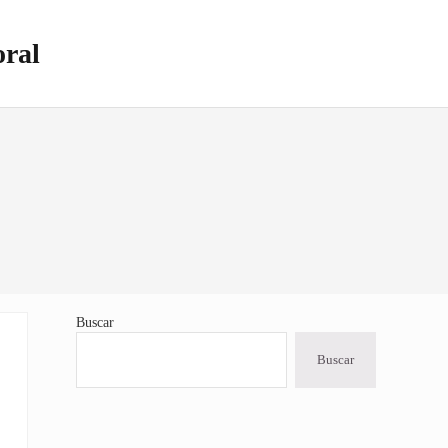
oral
Buscar
Sidebar
Buscar