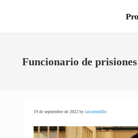
Saltar al contenido principal
Skip to site footer
Pro
Otro s
Funcionario de prisiones
19 de septiembre de 2022
by
laicomedillo