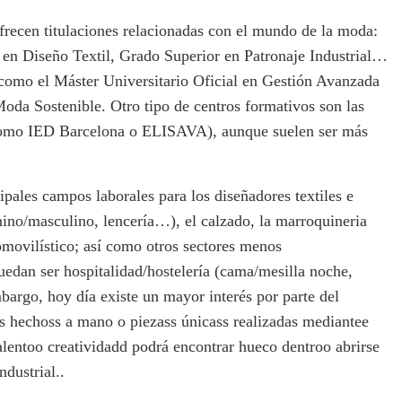
recen titulaciones relacionadas con el mundo de la moda:
en Diseño Textil, Grado Superior en Patronaje Industrial…
 como el Máster Universitario Oficial en Gestión Avanzada
Moda Sostenible. Otro tipo de centros formativos son las
(como IED Barcelona o ELISAVA), aunque suelen ser más
cipales campos laborales para los diseñadores textiles e
nino/masculino, lencería…), el calzado, la marroquineria
tomovilístico; así como otros sectores menos
edan ser hospitalidad/hostelería (cama/mesilla noche,
argo, hoy día existe un mayor interés por parte del
s hechoss a mano o piezass únicass realizadas mediantee
alentoo creatividadd podrá encontrar hueco dentroo abrirse
dustrial..