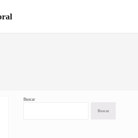
oral
Buscar
Sidebar
Buscar