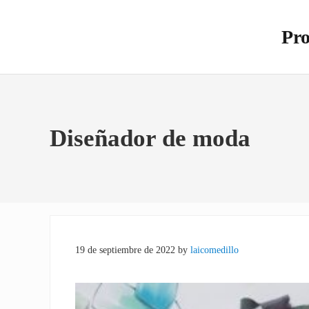
Saltar al contenido principal
Skip to site footer
Pro
Otro s
Diseñador de moda
19 de septiembre de 2022
by
laicomedillo