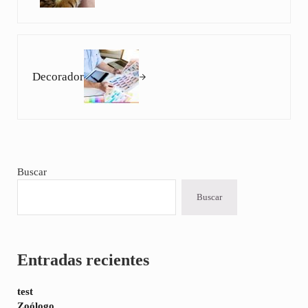
Siguiente entrada:
Decorador
Sidebar
Buscar
Buscar
Entradas recientes
test
Zoólogo