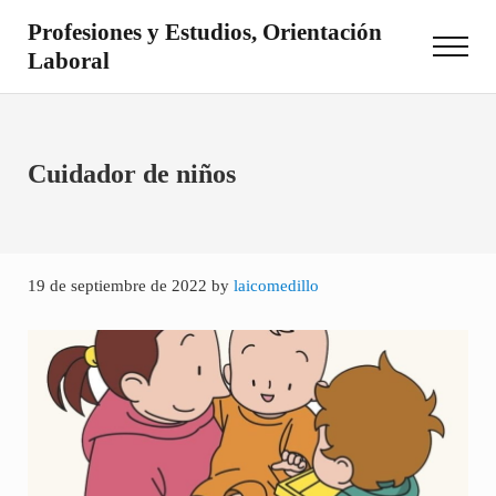
Saltar al contenido principal
Skip to site footer
Profesiones y Estudios, Orientación
Menu
Laboral
Otro sitio realizado con WordPress
Cuidador de niños
19 de septiembre de 2022
by
laicomedillo