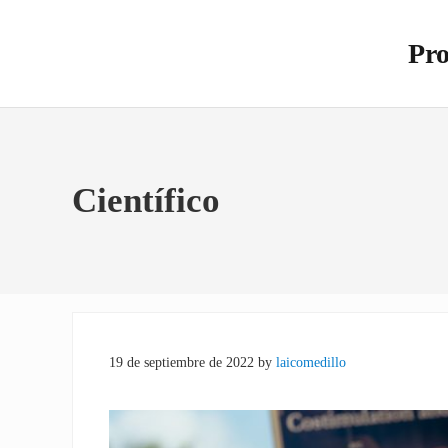
Saltar al contenido principal
Skip to site footer
Pro
Otro s
Científico
19 de septiembre de 2022
by
laicomedillo