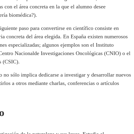
as con el área concreta en la que el alumno desee
iería biomédica?).
siguiente paso para convertirse en científico consiste en
ria concreta del área elegida. En España existen numerosos
nes especializadas; algunos ejemplos son el Instituto
Centro Nacionalde Investigaciones Oncológicas (CNIO) o el
s (CSIC).
o no sólo implica dedicarse a investigar y desarrollar nuevos
rlos a otros mediante charlas, conferencias o artículos
co
stigación de la naturaleza y sus leyes. Estudia el