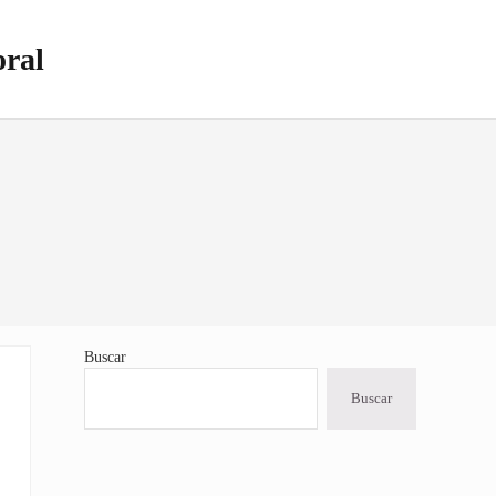
oral
Buscar
Sidebar
Buscar