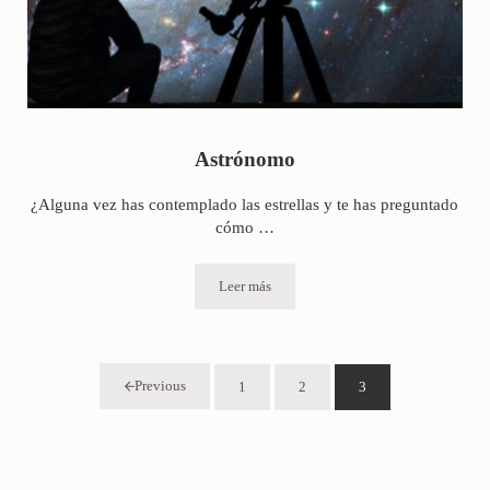
Astrónomo
¿Alguna vez has contemplado las estrellas y te has preguntado
cómo …
Leer más
Astrónomo
Previous
1
2
3
Página
Página
Página