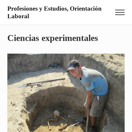
Saltar al contenido principal
Skip to site footer
Profesiones y Estudios, Orientación
Menu
Laboral
Otro sitio realizado con WordPress
Ciencias experimentales