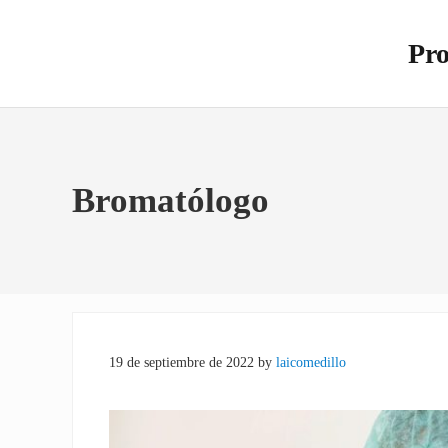
Saltar al contenido principal
Skip to site footer
Pro
Otro s
Bromatólogo
19 de septiembre de 2022
by
laicomedillo