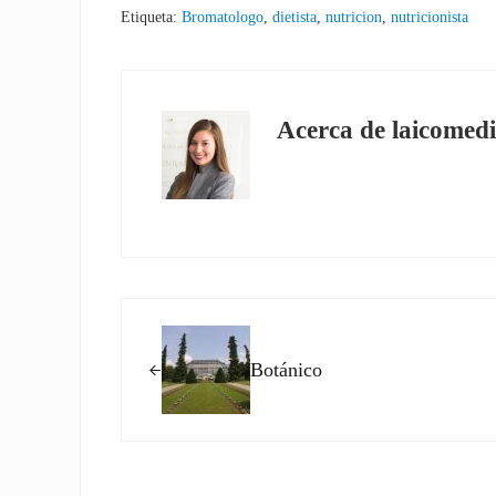
Etiqueta:
Bromatologo
,
dietista
,
nutricion
,
nutricionista
Acerca de
laicomedi
Entrada anterior:
Botánico