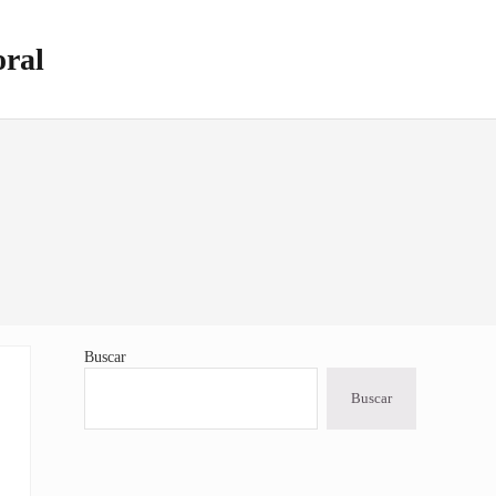
oral
Buscar
Sidebar
Buscar