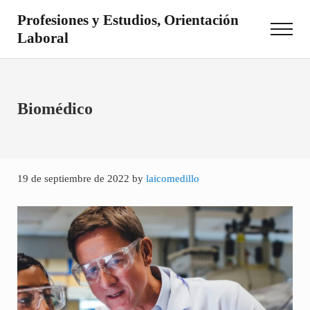
Saltar al contenido principal
Skip to site footer
Profesiones y Estudios, Orientación
Menu
Laboral
Otro sitio realizado con WordPress
Biomédico
19 de septiembre de 2022
by
laicomedillo