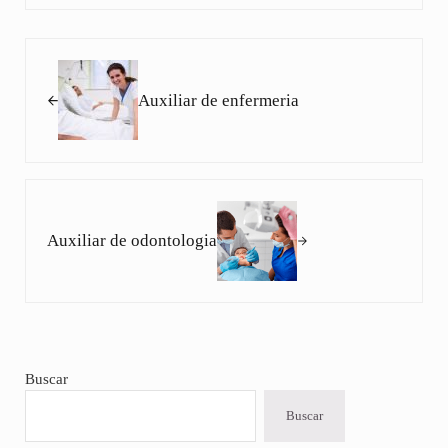
Entrada anterior:
Auxiliar de enfermeria
Siguiente entrada:
Auxiliar de odontologia
Sidebar
Buscar
Buscar