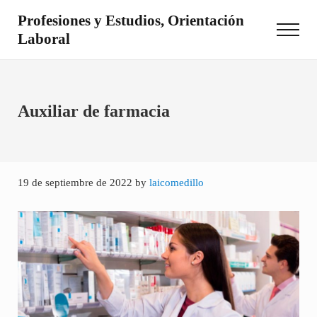
Saltar al contenido principal
Skip to site footer
Profesiones y Estudios, Orientación
Menu
Laboral
Otro sitio realizado con WordPress
Auxiliar de farmacia
19 de septiembre de 2022
by
laicomedillo