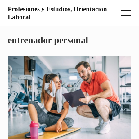
Saltar al contenido principal
Skip to site footer
Profesiones y Estudios, Orientación
Menu
Laboral
Otro sitio realizado con WordPress
entrenador personal