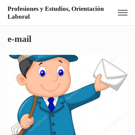
Saltar al contenido principal
Skip to site footer
Profesiones y Estudios, Orientación
Menu
Laboral
Otro sitio realizado con WordPress
e-mail