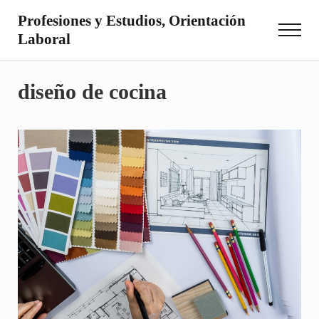
Saltar al contenido principal
Skip to site footer
Profesiones y Estudios, Orientación
Menu
Laboral
Otro sitio realizado con WordPress
diseño de cocina