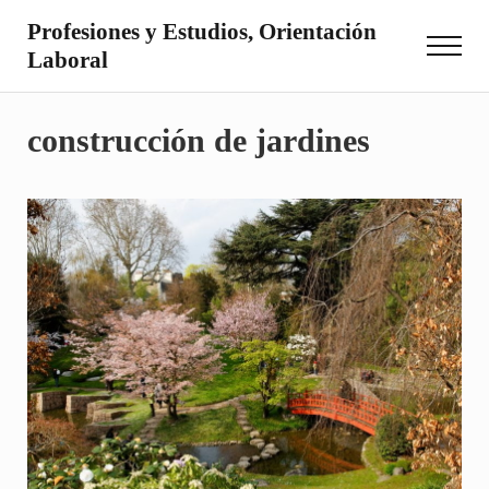
Saltar al contenido principal
Skip to site footer
Profesiones y Estudios, Orientación
Menu
Laboral
Otro sitio realizado con WordPress
construcción de jardines