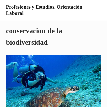
Saltar al contenido principal
Skip to site footer
Profesiones y Estudios, Orientación
Menu
Laboral
Otro sitio realizado con WordPress
conservacion de la
biodiversidad